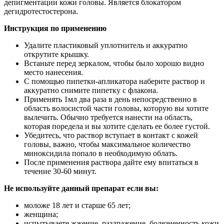
депигментации кожи головы. Является блокатором
дегидротестостерона.
Инструкция по применению
Удалите пластиковый уплотнитель и аккуратно
открутите крышку.
Встаньте перед зеркалом, чтобы было хорошо видно
место нанесения.
С помощью пипетки-апликатора наберите раствор и
аккуратно снимите пипетку с флакона.
Применять 1мл два раза в день непосредственно в
область волосистой части головы, которую вы хотите
вылечить. Обычно требуется нанести на область,
которая поредела и вы хотите сделать ее более густой.
Убедитесь, что раствор вступает в контакт с кожей
головы, важно, чтобы максимальное количество
миноксидила попало в необходимую облать.
После применения раствора дайте ему впитаться в
течение 30-60 минут.
Не используйте данный препарат если вы:
моложе 18 лет и старше 65 лет;
женщина;
испытываете жжение, раздражение, болезненность кожи