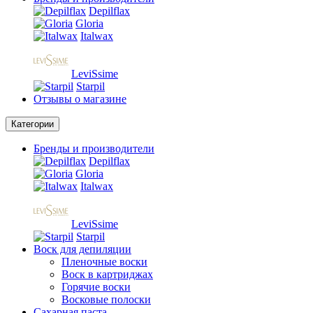
Depilflax
Gloria
Italwax
LeviSsime
Starpil
Отзывы о магазине
Категории
Бренды и производители
Depilflax
Gloria
Italwax
LeviSsime
Starpil
Воск для депиляции
Пленочные воски
Воск в картриджах
Горячие воски
Восковые полоски
Сахарная паста