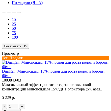
По модели (Я - A)
15
25
50
75
100
Показывать:
15
Просмотр
Топ Продаж
Dualgen, Миноксидил 15% лосьон для роста волос и бороды
60мл.
1003843-03
Максимальный эффект достигается, за счет:высокой
концентрации миноксидила 15%;ДГТ блокатора (5% азел..
5 229 р.
-
+