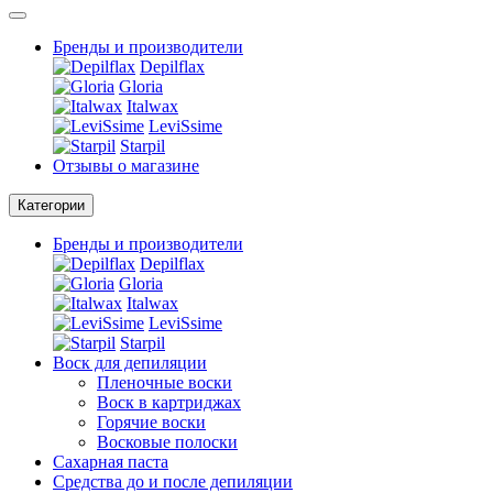
Бренды и производители
Depilflax
Gloria
Italwax
LeviSsime
Starpil
Отзывы о магазине
Категории
Бренды и производители
Depilflax
Gloria
Italwax
LeviSsime
Starpil
Воск для депиляции
Пленочные воски
Воск в картриджах
Горячие воски
Восковые полоски
Сахарная паста
Средства до и после депиляции