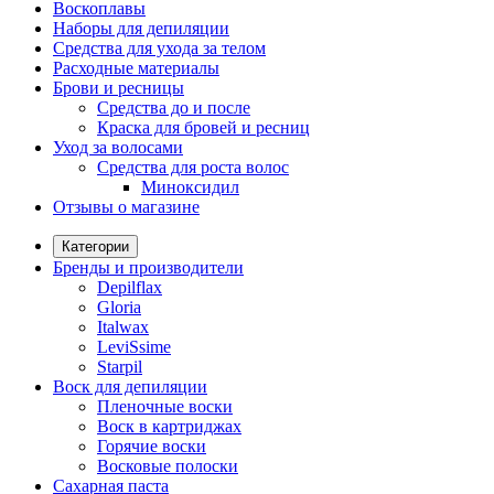
Воскоплавы
Наборы для депиляции
Средства для ухода за телом
Расходные материалы
Брови и ресницы
Средства до и после
Краска для бровей и ресниц
Уход за волосами
Средства для роста волос
Миноксидил
Отзывы о магазине
Категории
Бренды и производители
Depilflax
Gloria
Italwax
LeviSsime
Starpil
Воск для депиляции
Пленочные воски
Воск в картриджах
Горячие воски
Восковые полоски
Сахарная паста