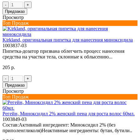
-
+
Предзаказ
Просмотр
Топ Продаж
Kirkland, оригинальная пипетка для нанесения миноксидила
1003837-03
Пипетка-дозатор призвана облегчить процесс нанесения
средства на участки тела, склонные к облысению...
205 р.
-
+
Предзаказ
Просмотр
Топ Продаж
Регейн, Миноксидил 2% женский пена для роста волос 60мл.
1003849-03
Состав:Активный ингредиент: Миноксидил 2% (без
приполенгликоля)Неактивные ингредиенты: бутан, бутили..