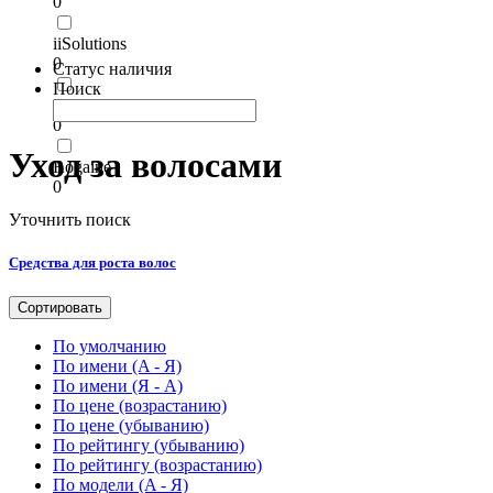
0
iiSolutions
0
Статус наличия
Поиск
Kirkland
0
Уход за волосами
Rogaine
0
Уточнить поиск
Средства для роста волос
Сортировать
По умолчанию
По имени (A - Я)
По имени (Я - A)
По цене (возрастанию)
По цене (убыванию)
По рейтингу (убыванию)
По рейтингу (возрастанию)
По модели (A - Я)