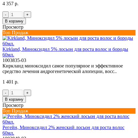
4 357 р.
-
+
В корзину
Просмотр
Топ Продаж
Kirkland, Миноксидил 5% лосьон для роста волос и бороды
60мл.
1003835-03
Киркланд миноксидил самое популярное и эффективное
средcтво лечения андрогенетической алопеции, восс..
1 401 р.
-
+
В корзину
Просмотр
Топ Продаж
Регейн, Миноксидил 2% женский лосьон для роста волос
60мл.