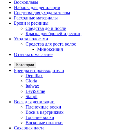
Воскоплавы
Наборы для депиляции
Средства для ухода за телом
Расходные материалы
Брови и ресницы
Средства до и после
Краска для бровей и ресниц
Уход за волосами
Средства для роста волос
Миноксидил
Отзывы о магазине
Категории
Бренды и производители
Depilflax
Gloria
Italwax
LeviSsime
Starpil
Воск для депиляции
Пленочные воски
Воск в картриджах
Горячие воски
Восковые полоски
Сахарная паста