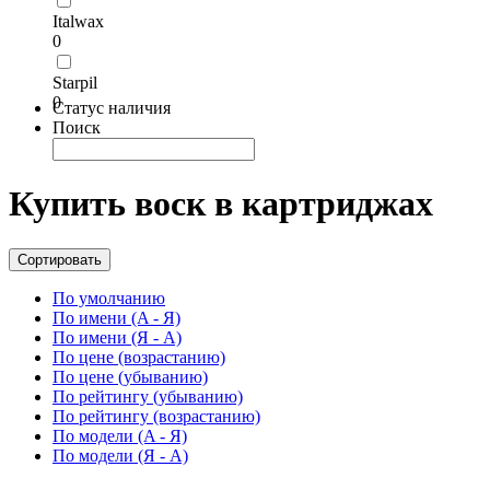
Italwax
0
Starpil
0
Статус наличия
Поиск
Купить воск в картриджах
Сортировать
По умолчанию
По имени (A - Я)
По имени (Я - A)
По цене (возрастанию)
По цене (убыванию)
По рейтингу (убыванию)
По рейтингу (возрастанию)
По модели (A - Я)
По модели (Я - A)