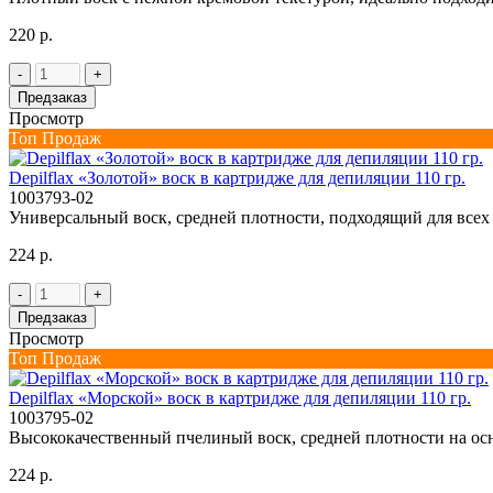
220 р.
-
+
Предзаказ
Просмотр
Топ Продаж
Depilflax «Золотой» воск в картридже для депиляции 110 гр.
1003793-02
Универсальный воск, средней плотности, подходящий для всех т
224 р.
-
+
Предзаказ
Просмотр
Топ Продаж
Depilflax «Морской» воск в картридже для депиляции 110 гр.
1003795-02
Высококачественный пчелиный воск, средней плотности на осн
224 р.