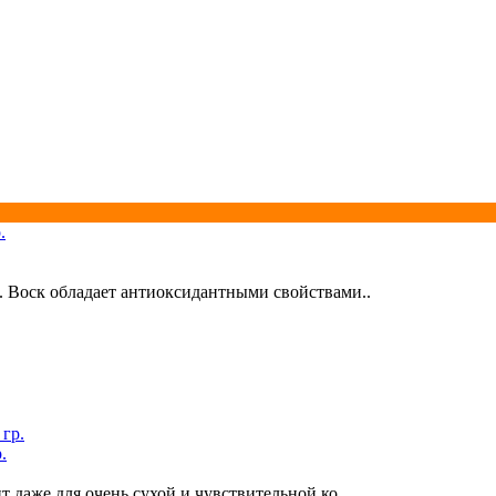
. Воск обладает антиоксидантными свойствами..
.
 даже для очень сухой и чувствительной ко..