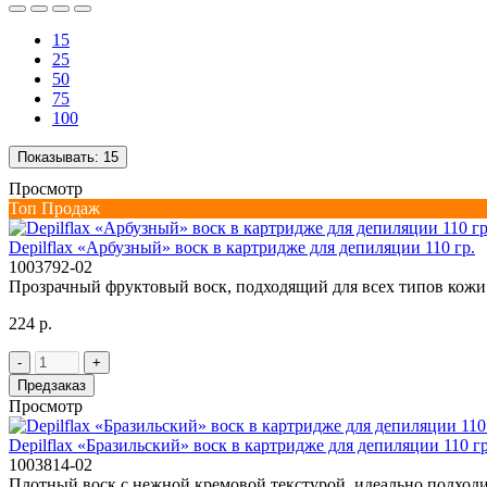
15
25
50
75
100
Показывать:
15
Просмотр
Топ Продаж
Depilflax «Арбузный» воск в картридже для депиляции 110 гр.
1003792-02
Прозрачный фруктовый воск, подходящий для всех типов кожи
224 р.
-
+
Предзаказ
Просмотр
Depilflax «Бразильский» воск в картридже для депиляции 110 гр
1003814-02
Плотный воск с нежной кремовой текстурой, идеально подходит