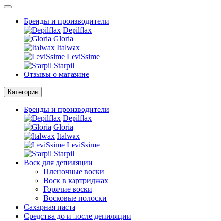
Бренды и производители
Depilflax
Gloria
Italwax
LeviSsime
Starpil
Отзывы о магазине
Категории
Бренды и производители
Depilflax
Gloria
Italwax
LeviSsime
Starpil
Воск для депиляции
Пленочные воски
Воск в картриджах
Горячие воски
Восковые полоски
Сахарная паста
Средства до и после депиляции