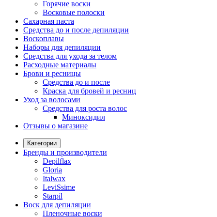
Горячие воски
Восковые полоски
Сахарная паста
Средства до и после депиляции
Воскоплавы
Наборы для депиляции
Средства для ухода за телом
Расходные материалы
Брови и ресницы
Средства до и после
Краска для бровей и ресниц
Уход за волосами
Средства для роста волос
Миноксидил
Отзывы о магазине
Категории
Бренды и производители
Depilflax
Gloria
Italwax
LeviSsime
Starpil
Воск для депиляции
Пленочные воски