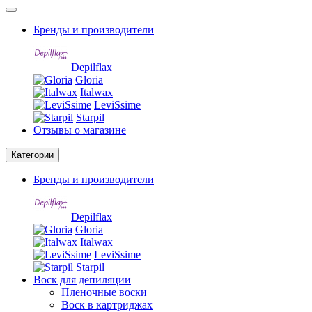
Бренды и производители
Depilflax
Gloria
Italwax
LeviSsime
Starpil
Отзывы о магазине
Категории
Бренды и производители
Depilflax
Gloria
Italwax
LeviSsime
Starpil
Воск для депиляции
Пленочные воски
Воск в картриджах