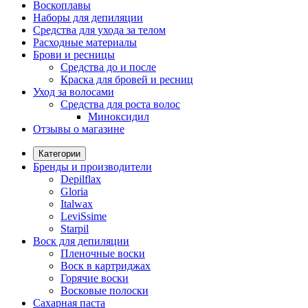
Воскоплавы
Наборы для депиляции
Средства для ухода за телом
Расходные материалы
Брови и ресницы
Средства до и после
Краска для бровей и ресниц
Уход за волосами
Средства для роста волос
Миноксидил
Отзывы о магазине
Категории
Бренды и производители
Depilflax
Gloria
Italwax
LeviSsime
Starpil
Воск для депиляции
Пленочные воски
Воск в картриджах
Горячие воски
Восковые полоски
Сахарная паста