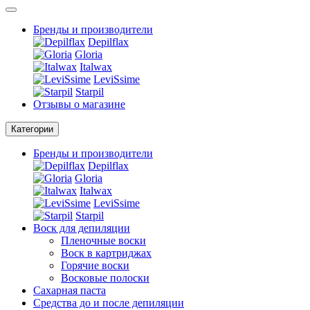
Бренды и производители
Depilflax
Gloria
Italwax
LeviSsime
Starpil
Отзывы о магазине
Категории
Бренды и производители
Depilflax
Gloria
Italwax
LeviSsime
Starpil
Воск для депиляции
Пленочные воски
Воск в картриджах
Горячие воски
Восковые полоски
Сахарная паста
Средства до и после депиляции