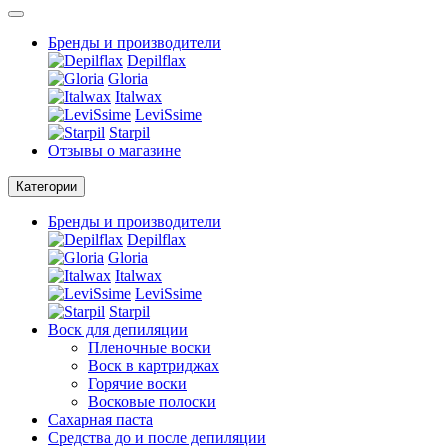
Бренды и производители
Depilflax
Gloria
Italwax
LeviSsime
Starpil
Отзывы о магазине
Категории
Бренды и производители
Depilflax
Gloria
Italwax
LeviSsime
Starpil
Воск для депиляции
Пленочные воски
Воск в картриджах
Горячие воски
Восковые полоски
Сахарная паста
Средства до и после депиляции