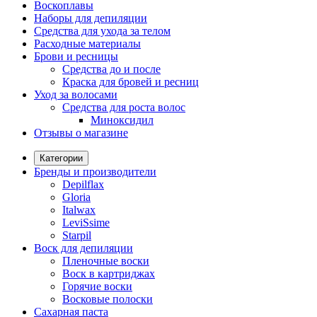
Воскоплавы
Наборы для депиляции
Средства для ухода за телом
Расходные материалы
Брови и ресницы
Средства до и после
Краска для бровей и ресниц
Уход за волосами
Средства для роста волос
Миноксидил
Отзывы о магазине
Категории
Бренды и производители
Depilflax
Gloria
Italwax
LeviSsime
Starpil
Воск для депиляции
Пленочные воски
Воск в картриджах
Горячие воски
Восковые полоски
Сахарная паста