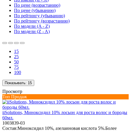
По цене (возрастанию)
По цене (убыванию)
По рейтингу (убыванию)
По рейтингу (возрастанию)
По модели (A - Z)
По модели (Z - A)
15
25
50
75
100
Показывать:
15
Просмотр
Топ Продаж
iiSolutions, Миноксидил 10% лосьон для роста волос и бороды
60мл.
1003839-03
Состав:Миноксидил 10%, азелаиновая кислота 5%.Более