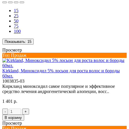
15
25
50
75
100
Показывать:
15
Просмотр
Топ Продаж
Kirkland, Миноксидил 5% лосьон для роста волос и бороды
60мл.
1003835-03
Киркланд миноксидил самое популярное и эффективное
средcтво лечения андрогенетической алопеции, восс..
1 401 р.
-
+
В корзину
Просмотр
Топ Продаж