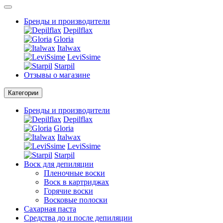
Бренды и производители
Depilflax
Gloria
Italwax
LeviSsime
Starpil
Отзывы о магазине
Категории
Бренды и производители
Depilflax
Gloria
Italwax
LeviSsime
Starpil
Воск для депиляции
Пленочные воски
Воск в картриджах
Горячие воски
Восковые полоски
Сахарная паста
Средства до и после депиляции