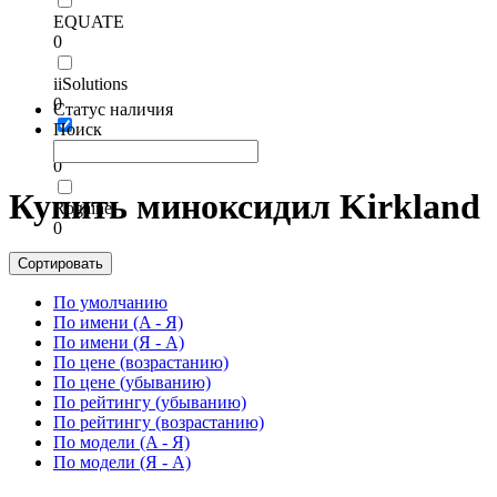
EQUATE
0
iiSolutions
0
Статус наличия
Поиск
Kirkland
0
Купить миноксидил Kirkland
Rogaine
0
Сортировать
По умолчанию
По имени (A - Я)
По имени (Я - A)
По цене (возрастанию)
По цене (убыванию)
По рейтингу (убыванию)
По рейтингу (возрастанию)
По модели (A - Я)
По модели (Я - A)