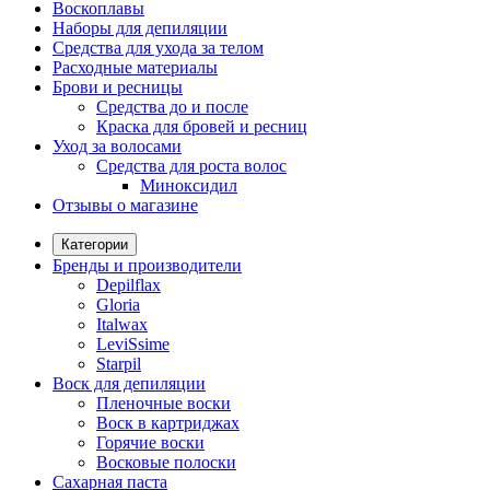
Воскоплавы
Наборы для депиляции
Средства для ухода за телом
Расходные материалы
Брови и ресницы
Средства до и после
Краска для бровей и ресниц
Уход за волосами
Средства для роста волос
Миноксидил
Отзывы о магазине
Категории
Бренды и производители
Depilflax
Gloria
Italwax
LeviSsime
Starpil
Воск для депиляции
Пленочные воски
Воск в картриджах
Горячие воски
Восковые полоски
Сахарная паста