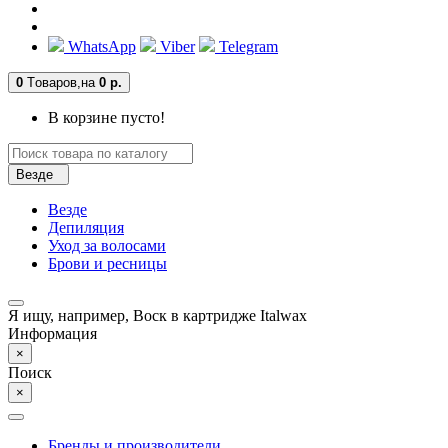
WhatsApp
Viber
Telegram
0
Tоваров,
на
0 р.
В корзине пусто!
Везде
Везде
Депиляция
Уход за волосами
Брови и ресницы
Я ищу, например,
Воск в картридже Italwax
Информация
×
Поиск
×
Бренды и производители