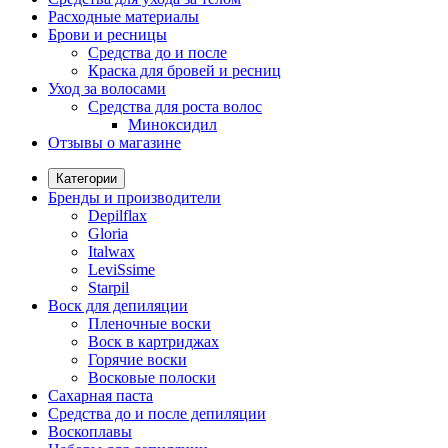
Расходные материалы
Брови и ресницы
Средства до и после
Краска для бровей и ресниц
Уход за волосами
Средства для роста волос
Миноксидил
Отзывы о магазине
Категории
Бренды и производители
Depilflax
Gloria
Italwax
LeviSsime
Starpil
Воск для депиляции
Пленочные воски
Воск в картриджах
Горячие воски
Восковые полоски
Сахарная паста
Средства до и после депиляции
Воскоплавы