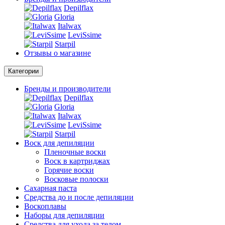
Depilflax
Gloria
Italwax
LeviSsime
Starpil
Отзывы о магазине
Категории
Бренды и производители
Depilflax
Gloria
Italwax
LeviSsime
Starpil
Воск для депиляции
Пленочные воски
Воск в картриджах
Горячие воски
Восковые полоски
Сахарная паста
Средства до и после депиляции
Воскоплавы
Наборы для депиляции
Средства для ухода за телом