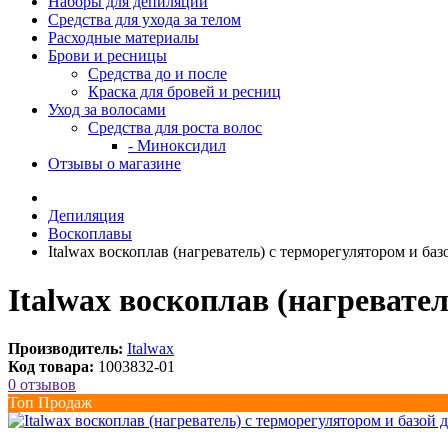
Наборы для депиляции
Средства для ухода за телом
Расходные материалы
Брови и ресницы
Средства до и после
Краска для бровей и ресниц
Уход за волосами
Средства для роста волос
- Миноксидил
Отзывы о магазине
Депиляция
Воскоплавы
Italwax воскоплав (нагреватель) с терморегулятором и ба
Italwax воскоплав (нагревате
Производитель:
Italwax
Код товара:
1003832-01
0 отзывов
Топ Продаж