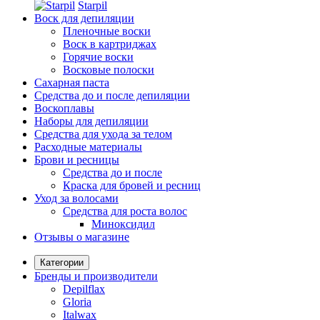
Starpil
Воск для депиляции
Пленочные воски
Воск в картриджах
Горячие воски
Восковые полоски
Сахарная паста
Средства до и после депиляции
Воскоплавы
Наборы для депиляции
Средства для ухода за телом
Расходные материалы
Брови и ресницы
Средства до и после
Краска для бровей и ресниц
Уход за волосами
Средства для роста волос
Миноксидил
Отзывы о магазине
Категории
Бренды и производители
Depilflax
Gloria
Italwax