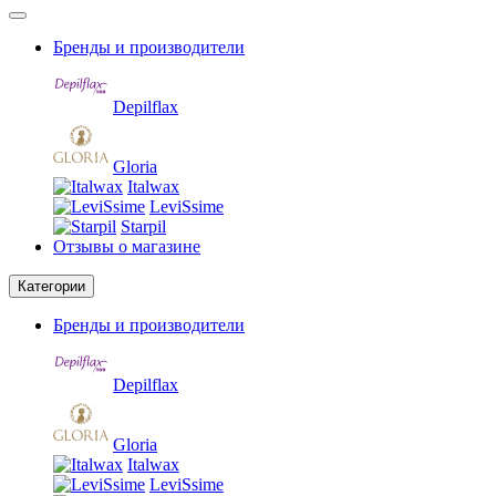
Бренды и производители
Depilflax
Gloria
Italwax
LeviSsime
Starpil
Отзывы о магазине
Категории
Бренды и производители
Depilflax
Gloria
Italwax
LeviSsime