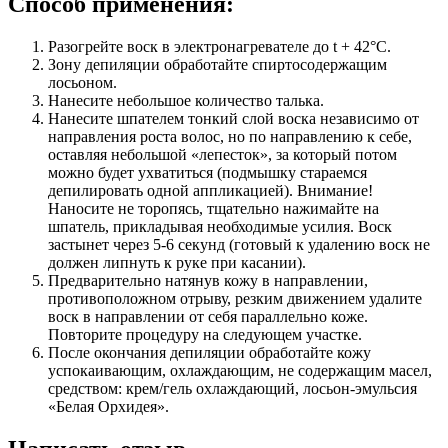
Способ применения:
Разогрейте воск в электронагревателе до t + 42°С.
Зону депиляции обработайте спиртосодержащим
лосьоном.
Нанесите небольшое количество талька.
Нанесите шпателем тонкий слой воска независимо от
направления роста волос, но по направлению к себе,
оставляя небольшой «лепесток», за который потом
можно будет ухватиться (подмышку стараемся
депилировать одной аппликацией). Внимание!
Наносите не торопясь, тщательно нажимайте на
шпатель, прикладывая необходимые усилия. Воск
застынет через 5-6 секунд (готовый к удалению воск не
должен липнуть к руке при касании).
Предварительно натянув кожу в направлении,
противоположном отрыву, резким движением удалите
воск в направлении от себя параллельно коже.
Повторите процедуру на следующем участке.
После окончания депиляции обработайте кожу
успокаивающим, охлаждающим, не содержащим масел,
средством: крем/гель охлаждающий, лосьон-эмульсия
«Белая Орхидея».