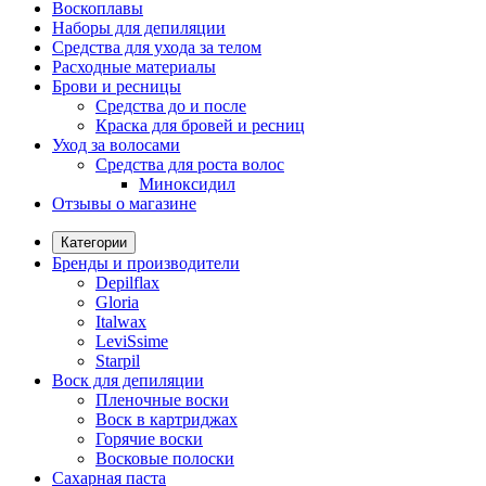
Воскоплавы
Наборы для депиляции
Средства для ухода за телом
Расходные материалы
Брови и ресницы
Средства до и после
Краска для бровей и ресниц
Уход за волосами
Средства для роста волос
Миноксидил
Отзывы о магазине
Категории
Бренды и производители
Depilflax
Gloria
Italwax
LeviSsime
Starpil
Воск для депиляции
Пленочные воски
Воск в картриджах
Горячие воски
Восковые полоски
Сахарная паста