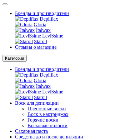
Бренды и производители
Depilflax
Gloria
Italwax
LeviSsime
Starpil
Отзывы о магазине
Категории
Бренды и производители
Depilflax
Gloria
Italwax
LeviSsime
Starpil
Воск для депиляции
Пленочные воски
Воск в картриджах
Горячие воски
Восковые полоски
Сахарная паста
Средства до и после депиляции