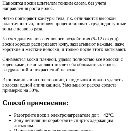
Наносятся воски шпателем тонким слоем, без учета
направления роста волос.
Четко повторяют контуры тела, т.к. отличаются высокой
пластичностью, позволяя продепилировать труднодоступные
зоны с первого раза.
За счет длительного теплового воздействия (5–12 секунд)
воски хорошо распаривают кожу, захватывают каждые, даже
короткие и жесткие волоски, и только после этого застывают.
Снимаются воски пленкой, удаляя полностью все волоски с
корешками, не оставляют после себя обломанных волос,
раздражений и покраснений на коже.
Экономичны в использовании, с подмышки можно удалить
волоски одной аппликацией. Уменьшают расход средств
примерно на 30%.
Способ применения:
Разогрейте воск в электронагревателе до t + 42°С.
Зону депиляции обработайте спиртосодержащим
лосьоном.
Нанесите небольшое количество талька.