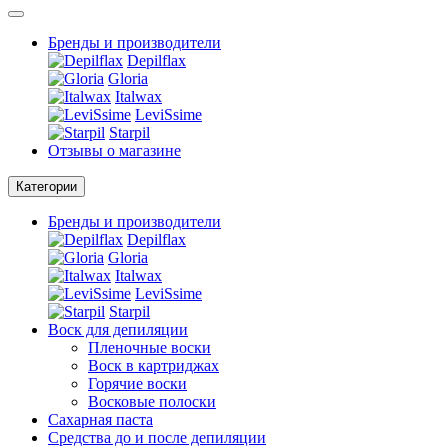
Бренды и производители
Depilflax
Gloria
Italwax
LeviSsime
Starpil
Отзывы о магазине
Категории
Бренды и производители
Depilflax
Gloria
Italwax
LeviSsime
Starpil
Воск для депиляции
Пленочные воски
Воск в картриджах
Горячие воски
Восковые полоски
Сахарная паста
Средства до и после депиляции