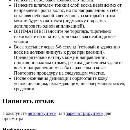
Нанесите шпателем тонкий слой воска независимо от
направления роста волос, но по направлению к себе,
оставляя небольшой «лепесток», за который потом
можно будет ухватиться (подмышку стараемся
депилировать одной аппликацией).
ВНИМАНИЕ! Наносите не торопясь, тщательно
нажимайте на шпатель, прикладывая необходимые
усилия.
Воск застынет через 5-6 секунд (готовый к удалению
воск не должен липнуть к руке при касании).
Предварительно натянув кожу в направлении,
противоположном отрыву, резким движением удалите
воск в направлении от себя параллельно коже.
Повторите процедуру на следующем участке.
После окончания депиляции обработайте кожу
успокаивающим, охлаждающим, не содержащим масел,
средством.
Написать отзыв
Пожалуйста
авторизуйтесь
или
зарегистрируйтесь
для
просмотра
Информация