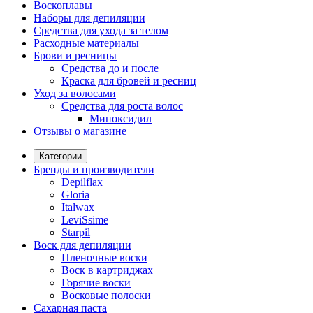
Воскоплавы
Наборы для депиляции
Средства для ухода за телом
Расходные материалы
Брови и ресницы
Средства до и после
Краска для бровей и ресниц
Уход за волосами
Средства для роста волос
Миноксидил
Отзывы о магазине
Категории
Бренды и производители
Depilflax
Gloria
Italwax
LeviSsime
Starpil
Воск для депиляции
Пленочные воски
Воск в картриджах
Горячие воски
Восковые полоски
Сахарная паста