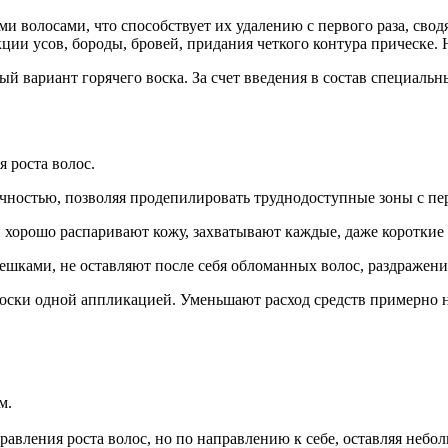
 волосами, что способствует их удалению с первого раза, сво
кции усов, бороды, бровей, придания четкого контура прическе. 
й вариант горячего воска. За счет введения в состав специал
 роста волос.
ичностью, позволяя продепилировать труднодоступные зоны с пер
и хорошо распаривают кожу, захватывают каждые, даже короткие 
ешками, не оставляют после себя обломанных волос, раздражени
оски одной аппликацией. Уменьшают расход средств примерно 
м.
авления роста волос, но по направлению к себе, оставляя небо