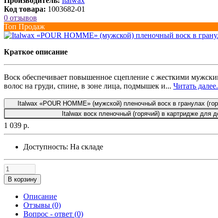
Производитель:
Italwax
Код товара:
1003682-01
0 отзывов
Топ Продаж
Краткое описание
Воск обеспечивает повышенное сцепление с жесткими мужскими
волос на груди, спине, в зоне лица, подмышек и...
Читать далее.
Italwax «POUR HOMME» (мужской) пленочный воск в гранулах (горя
Italwax воск пленочный (горячий) в картридже для 
1 039 р.
Доступность:
На складе
В корзину
Описание
Отзывы (0)
Вопрос - ответ (0)