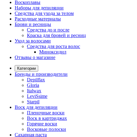
Воскоплавы
Наборы для депиляции
Средства для ухода за телом
Расходные материалы
Брови и ресницы
Средства до и после
Краска для бровей и ресниц
Уход за волосами
Средства для роста волос
Миноксидил
Отзывы о магазине
Категории
Бренды и производители
Depilflax
Gloria
Italwax
LeviSsime
Starpil
Воск для депиляции
Пленочные воски
Воск в картриджах
Горячие воски
Восковые полоски
Сахарная паста