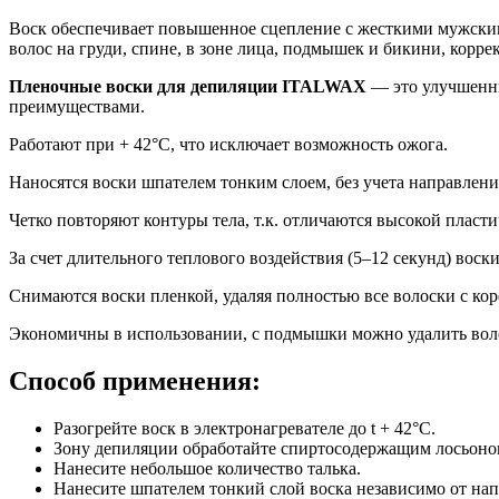
Воск обеспечивает повышенное сцепление с жесткими мужскими
волос на груди, спине, в зоне лица, подмышек и бикини, корре
Пленочные воски для депиляции ITALWAX
— это улучшенны
преимуществами.
Работают при + 42°С, что исключает возможность ожога.
Наносятся воски шпателем тонким слоем, без учета направления
Четко повторяют контуры тела, т.к. отличаются высокой пласт
За счет длительного теплового воздействия (5–12 секунд) воск
Снимаются воски пленкой, удаляя полностью все волоски с кор
Экономичны в использовании, с подмышки можно удалить вол
Способ применения:
Разогрейте воск в электронагревателе до t + 42°С.
Зону депиляции обработайте спиртосодержащим лосьоно
Нанесите небольшое количество талька.
Нанесите шпателем тонкий слой воска независимо от напр