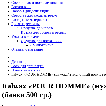
Средства до и после депиляции
Воскоплавы
Наборы для депиляции
Средства для ухода за телом
Расходные материалы
Брови и ресницы
Средства до и после
Краска для бровей и ресниц
Уход за волосами
Средства для роста волос
- Миноксидил
Отзывы о магазине
Депиляция
Воск для депиляции
Пленочные воски
Italwax «POUR HOMME» (мужской) пленочный воск в гран
Italwax «POUR HOMME» (мужс
(банка 500 гр.)