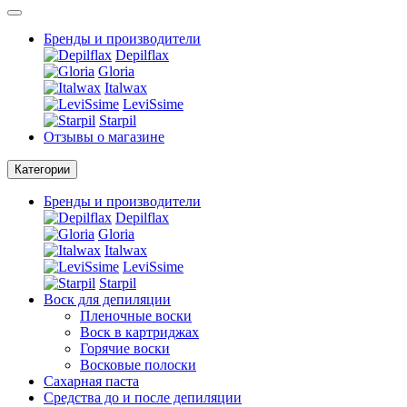
Бренды и производители
Depilflax
Gloria
Italwax
LeviSsime
Starpil
Отзывы о магазине
Категории
Бренды и производители
Depilflax
Gloria
Italwax
LeviSsime
Starpil
Воск для депиляции
Пленочные воски
Воск в картриджах
Горячие воски
Восковые полоски
Сахарная паста
Средства до и после депиляции