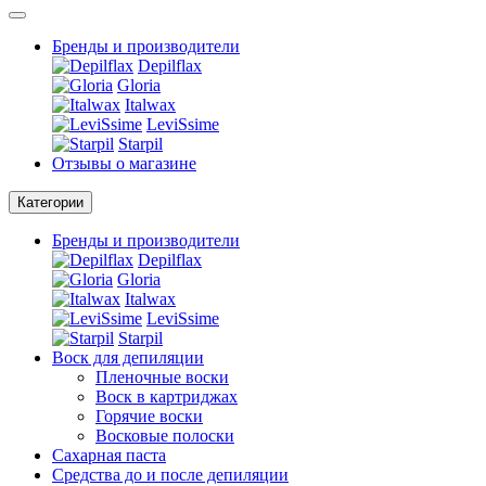
Бренды и производители
Depilflax
Gloria
Italwax
LeviSsime
Starpil
Отзывы о магазине
Категории
Бренды и производители
Depilflax
Gloria
Italwax
LeviSsime
Starpil
Воск для депиляции
Пленочные воски
Воск в картриджах
Горячие воски
Восковые полоски
Сахарная паста
Средства до и после депиляции