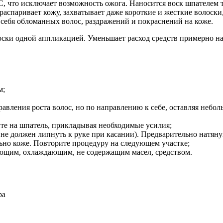
, что исключает возможность ожога. Наносится воск шпателем то
распаривает кожу, захватывает даже короткие и жесткие волоски,
е себя обломанных волос, раздражений и покраснений на коже.
ски одной аппликацией. Уменьшает расход средств примерно на
м;
авления роста волос, но по направлению к себе, оставляя небол
 на шпатель, прикладывая необходимые усилия;
к не должен липнуть к руке при касании). Предварительно натя
льно коже. Повторите процедуру на следующем участке;
ающим, охлаждающим, не содержащим масел, средством.
ра