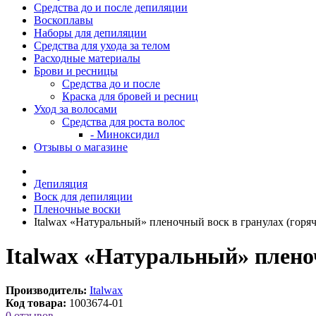
Средства до и после депиляции
Воскоплавы
Наборы для депиляции
Средства для ухода за телом
Расходные материалы
Брови и ресницы
Средства до и после
Краска для бровей и ресниц
Уход за волосами
Средства для роста волос
- Миноксидил
Отзывы о магазине
Депиляция
Воск для депиляции
Пленочные воски
Italwax «Натуральный» пленочный воск в гранулах (горяч
Italwax «Натуральный» пленоч
Производитель:
Italwax
Код товара:
1003674-01
0 отзывов