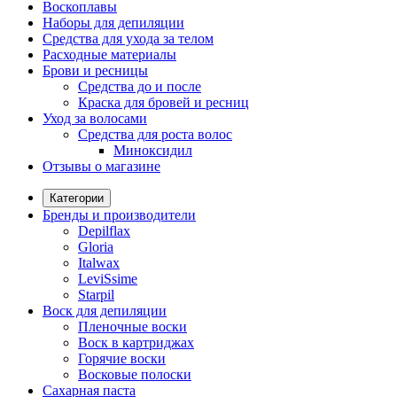
Воскоплавы
Наборы для депиляции
Средства для ухода за телом
Расходные материалы
Брови и ресницы
Средства до и после
Краска для бровей и ресниц
Уход за волосами
Средства для роста волос
Миноксидил
Отзывы о магазине
Категории
Бренды и производители
Depilflax
Gloria
Italwax
LeviSsime
Starpil
Воск для депиляции
Пленочные воски
Воск в картриджах
Горячие воски
Восковые полоски
Сахарная паста