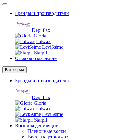
Бренды и производители
Depilflax
Gloria
Italwax
LeviSsime
Starpil
Отзывы о магазине
Категории
Бренды и производители
Depilflax
Gloria
Italwax
LeviSsime
Starpil
Воск для депиляции
Пленочные воски
Воск в картриджах