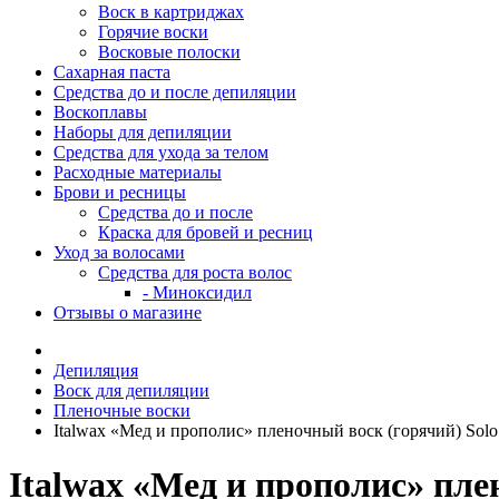
Воск в картриджах
Горячие воски
Восковые полоски
Сахарная паста
Средства до и после депиляции
Воскоплавы
Наборы для депиляции
Средства для ухода за телом
Расходные материалы
Брови и ресницы
Средства до и после
Краска для бровей и ресниц
Уход за волосами
Средства для роста волос
- Миноксидил
Отзывы о магазине
Депиляция
Воск для депиляции
Пленочные воски
Italwax «Мед и прополис» пленочный воск (горячий) Sol
Italwax «Мед и прополис» пле