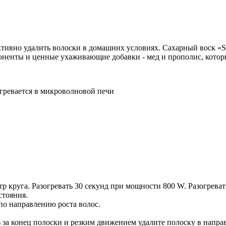
ктивно удалить волоски в домашних условиях. Сахарный воск «S
поненты и ценные ухаживающие добавки - мед и прополис, котор
гревается в микроволновой печи
р круга. Разогревать 30 секунд при мощности 800 W. Разогрева
стояния.
по направлению роста волос.
 за конец полоски и резким движением удалите полоску в напра