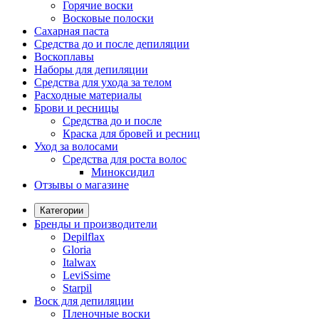
Горячие воски
Восковые полоски
Сахарная паста
Средства до и после депиляции
Воскоплавы
Наборы для депиляции
Средства для ухода за телом
Расходные материалы
Брови и ресницы
Средства до и после
Краска для бровей и ресниц
Уход за волосами
Средства для роста волос
Миноксидил
Отзывы о магазине
Категории
Бренды и производители
Depilflax
Gloria
Italwax
LeviSsime
Starpil
Воск для депиляции
Пленочные воски