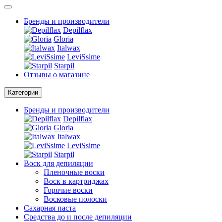
Бренды и производители
Depilflax
Gloria
Italwax
LeviSsime
Starpil
Отзывы о магазине
Категории
Бренды и производители
Depilflax
Gloria
Italwax
LeviSsime
Starpil
Воск для депиляции
Пленочные воски
Воск в картриджах
Горячие воски
Восковые полоски
Сахарная паста
Средства до и после депиляции