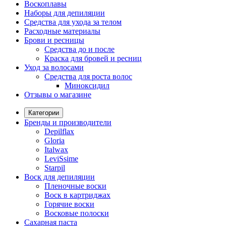
Воскоплавы
Наборы для депиляции
Средства для ухода за телом
Расходные материалы
Брови и ресницы
Средства до и после
Краска для бровей и ресниц
Уход за волосами
Средства для роста волос
Миноксидил
Отзывы о магазине
Категории
Бренды и производители
Depilflax
Gloria
Italwax
LeviSsime
Starpil
Воск для депиляции
Пленочные воски
Воск в картриджах
Горячие воски
Восковые полоски
Сахарная паста