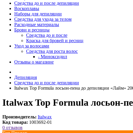
Средства до и после депиляции
Воскоплавы
Наборы для депиляции
Средства для ухода за телом
Расходные материалы
Брови и ресницы
Средства до и после
Краска для бровей и ресниц
Уход за волосами
Средства для роста волос
- Миноксидил
Отзывы о магазине
Депиляция
Средства до и после депиляции
Italwax Top Formula лосьон-пена до депиляции «Лайм» 20
Italwax Top Formula лосьон-п
Производитель:
Italwax
Код товара:
1003692-01
0 отзывов
Топ Продаж