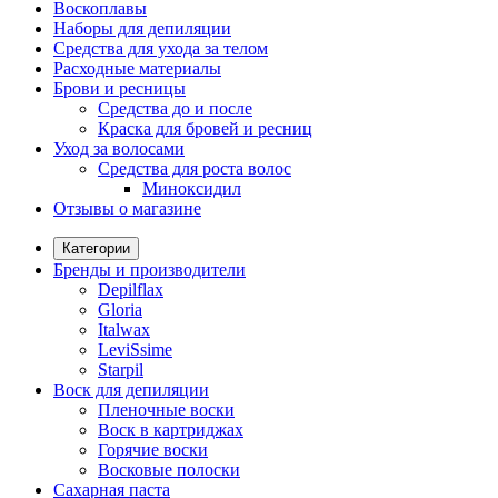
Воскоплавы
Наборы для депиляции
Средства для ухода за телом
Расходные материалы
Брови и ресницы
Средства до и после
Краска для бровей и ресниц
Уход за волосами
Средства для роста волос
Миноксидил
Отзывы о магазине
Категории
Бренды и производители
Depilflax
Gloria
Italwax
LeviSsime
Starpil
Воск для депиляции
Пленочные воски
Воск в картриджах
Горячие воски
Восковые полоски
Сахарная паста