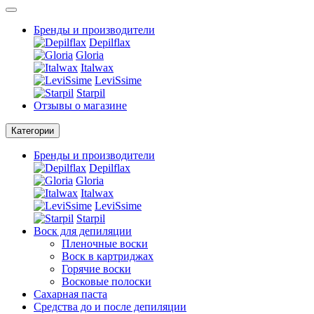
Бренды и производители
Depilflax
Gloria
Italwax
LeviSsime
Starpil
Отзывы о магазине
Категории
Бренды и производители
Depilflax
Gloria
Italwax
LeviSsime
Starpil
Воск для депиляции
Пленочные воски
Воск в картриджах
Горячие воски
Восковые полоски
Сахарная паста
Средства до и после депиляции