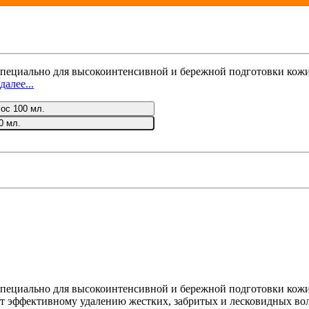
ециально для высокоинтенсивной и бережной подготовки кожи 
далее...
ос 100 мл.
0 мл.
ециально для высокоинтенсивной и бережной подготовки кожи 
ет эффективному удалению жестких, забритых и лесковидных во