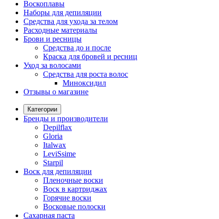
Воскоплавы
Наборы для депиляции
Средства для ухода за телом
Расходные материалы
Брови и ресницы
Средства до и после
Краска для бровей и ресниц
Уход за волосами
Средства для роста волос
Миноксидил
Отзывы о магазине
Категории
Бренды и производители
Depilflax
Gloria
Italwax
LeviSsime
Starpil
Воск для депиляции
Пленочные воски
Воск в картриджах
Горячие воски
Восковые полоски
Сахарная паста