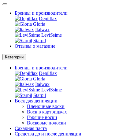
Бренды и производители
Depilflax
Gloria
Italwax
LeviSsime
Starpil
Отзывы о магазине
Категории
Бренды и производители
Depilflax
Gloria
Italwax
LeviSsime
Starpil
Воск для депиляции
Пленочные воски
Воск в картриджах
Горячие воски
Восковые полоски
Сахарная паста
Средства до и после депиляции