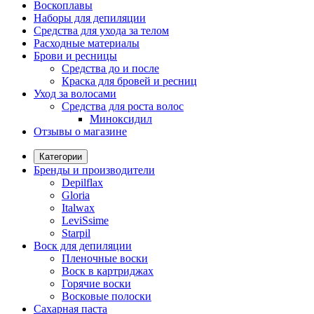
Воскоплавы
Наборы для депиляции
Средства для ухода за телом
Расходные материалы
Брови и ресницы
Средства до и после
Краска для бровей и ресниц
Уход за волосами
Средства для роста волос
Миноксидил
Отзывы о магазине
Категории
Бренды и производители
Depilflax
Gloria
Italwax
LeviSsime
Starpil
Воск для депиляции
Пленочные воски
Воск в картриджах
Горячие воски
Восковые полоски
Сахарная паста