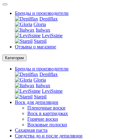
Бренды и производители
Depilflax
Gloria
Italwax
LeviSsime
Starpil
Отзывы о магазине
Категории
Бренды и производители
Depilflax
Gloria
Italwax
LeviSsime
Starpil
Воск для депиляции
Пленочные воски
Воск в картриджах
Горячие воски
Восковые полоски
Сахарная паста
Средства до и после депиляции