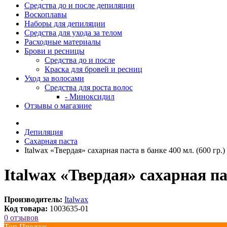
Средства до и после депиляции
Воскоплавы
Наборы для депиляции
Средства для ухода за телом
Расходные материалы
Брови и ресницы
Средства до и после
Краска для бровей и ресниц
Уход за волосами
Средства для роста волос
- Миноксидил
Отзывы о магазине
Депиляция
Сахарная паста
Italwax «Твердая» сахарная паста в банке 400 мл. (600 гр.)
Italwax «Твердая» сахарная пас
Производитель:
Italwax
Код товара:
1003635-01
0 отзывов
Топ Продаж