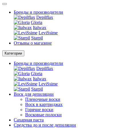
Бренды и производители
Depilflax
Gloria
Italwax
LeviSsime
Starpil
Отзывы о магазине
Категории
Бренды и производители
Depilflax
Gloria
Italwax
LeviSsime
Starpil
Воск для депиляции
Пленочные воски
Воск в картриджах
Горячие воски
Восковые полоски
Сахарная паста
Средства до и после депиляции