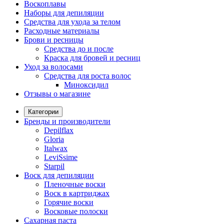
Воскоплавы
Наборы для депиляции
Средства для ухода за телом
Расходные материалы
Брови и ресницы
Средства до и после
Краска для бровей и ресниц
Уход за волосами
Средства для роста волос
Миноксидил
Отзывы о магазине
Категории
Бренды и производители
Depilflax
Gloria
Italwax
LeviSsime
Starpil
Воск для депиляции
Пленочные воски
Воск в картриджах
Горячие воски
Восковые полоски
Сахарная паста