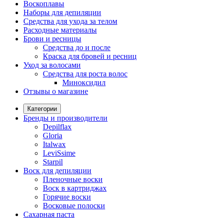
Воскоплавы
Наборы для депиляции
Средства для ухода за телом
Расходные материалы
Брови и ресницы
Средства до и после
Краска для бровей и ресниц
Уход за волосами
Средства для роста волос
Миноксидил
Отзывы о магазине
Категории
Бренды и производители
Depilflax
Gloria
Italwax
LeviSsime
Starpil
Воск для депиляции
Пленочные воски
Воск в картриджах
Горячие воски
Восковые полоски
Сахарная паста