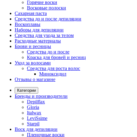
Горячие воски
Восковые полоски
Сахарная паста
Средства до и после депиляции
Воскоплавы
Наборы для депиляции
Средства для ухода за телом
Расходные материалы
Брови и ресницы
Средства до и после
Краска для бровей и ресниц
Уход за волосами
Средства для роста волос
Миноксидил
Отзывы о магазине
Категории
Бренды и производители
Depilflax
Gloria
Italwax
LeviSsime
Starpil
Воск для депиляции
Пленочные воски