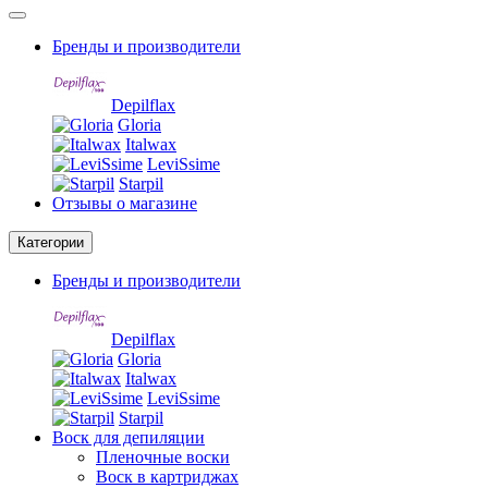
Бренды и производители
Depilflax
Gloria
Italwax
LeviSsime
Starpil
Отзывы о магазине
Категории
Бренды и производители
Depilflax
Gloria
Italwax
LeviSsime
Starpil
Воск для депиляции
Пленочные воски
Воск в картриджах