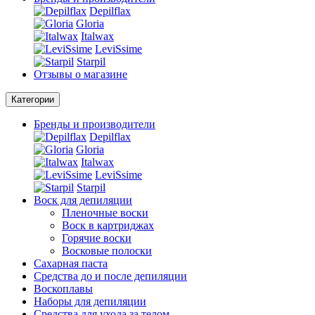
Depilflax
Gloria
Italwax
LeviSsime
Starpil
Отзывы о магазине
Категории
Бренды и производители
Depilflax
Gloria
Italwax
LeviSsime
Starpil
Воск для депиляции
Пленочные воски
Воск в картриджах
Горячие воски
Восковые полоски
Сахарная паста
Средства до и после депиляции
Воскоплавы
Наборы для депиляции
Средства для ухода за телом