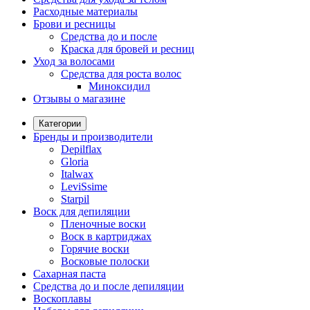
Расходные материалы
Брови и ресницы
Средства до и после
Краска для бровей и ресниц
Уход за волосами
Средства для роста волос
Миноксидил
Отзывы о магазине
Категории
Бренды и производители
Depilflax
Gloria
Italwax
LeviSsime
Starpil
Воск для депиляции
Пленочные воски
Воск в картриджах
Горячие воски
Восковые полоски
Сахарная паста
Средства до и после депиляции
Воскоплавы