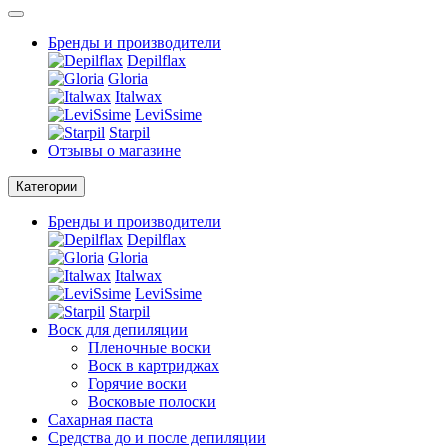
Бренды и производители
Depilflax
Gloria
Italwax
LeviSsime
Starpil
Отзывы о магазине
Категории
Бренды и производители
Depilflax
Gloria
Italwax
LeviSsime
Starpil
Воск для депиляции
Пленочные воски
Воск в картриджах
Горячие воски
Восковые полоски
Сахарная паста
Средства до и после депиляции