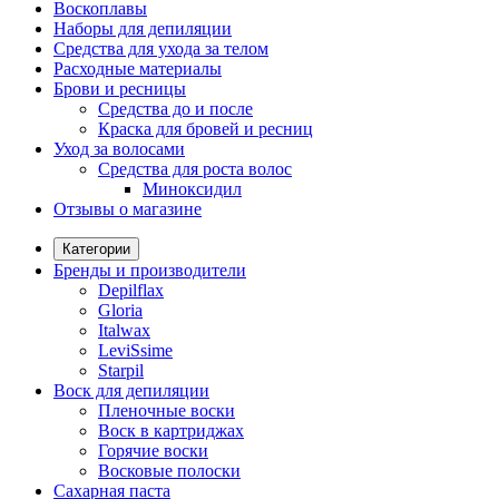
Воскоплавы
Наборы для депиляции
Средства для ухода за телом
Расходные материалы
Брови и ресницы
Средства до и после
Краска для бровей и ресниц
Уход за волосами
Средства для роста волос
Миноксидил
Отзывы о магазине
Категории
Бренды и производители
Depilflax
Gloria
Italwax
LeviSsime
Starpil
Воск для депиляции
Пленочные воски
Воск в картриджах
Горячие воски
Восковые полоски
Сахарная паста