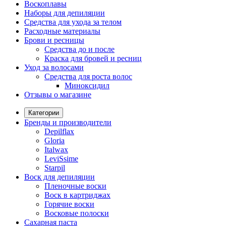
Воскоплавы
Наборы для депиляции
Средства для ухода за телом
Расходные материалы
Брови и ресницы
Средства до и после
Краска для бровей и ресниц
Уход за волосами
Средства для роста волос
Миноксидил
Отзывы о магазине
Категории
Бренды и производители
Depilflax
Gloria
Italwax
LeviSsime
Starpil
Воск для депиляции
Пленочные воски
Воск в картриджах
Горячие воски
Восковые полоски
Сахарная паста