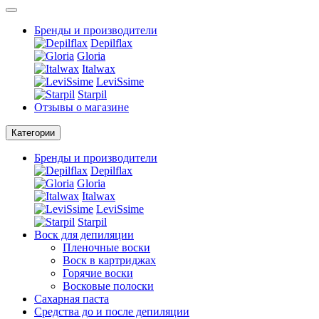
Бренды и производители
Depilflax
Gloria
Italwax
LeviSsime
Starpil
Отзывы о магазине
Категории
Бренды и производители
Depilflax
Gloria
Italwax
LeviSsime
Starpil
Воск для депиляции
Пленочные воски
Воск в картриджах
Горячие воски
Восковые полоски
Сахарная паста
Средства до и после депиляции