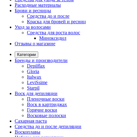
Расходные материалы
Брови и ресницы
Средства до и после
Краска для бровей и ресниц
Уход за волосами
Средства для роста волос
Миноксидил
Отзывы о магазине
Категории
Бренды и производители
Depilflax
Gloria
Italwax
LeviSsime
Starpil
Воск для депиляции
Пленочные воски
Воск в картриджах
Горячие воски
Восковые полоски
Сахарная паста
Средства до и после депиляции
Воскоплавы