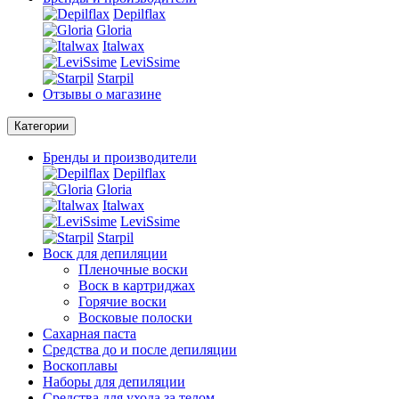
Depilflax
Gloria
Italwax
LeviSsime
Starpil
Отзывы о магазине
Категории
Бренды и производители
Depilflax
Gloria
Italwax
LeviSsime
Starpil
Воск для депиляции
Пленочные воски
Воск в картриджах
Горячие воски
Восковые полоски
Сахарная паста
Средства до и после депиляции
Воскоплавы
Наборы для депиляции
Средства для ухода за телом