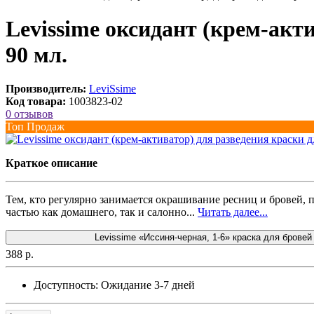
Levissime оксидант (крем-акт
90 мл.
Производитель:
LeviSsime
Код товара:
1003823-02
0 отзывов
Топ Продаж
Краткое описание
Тем, кто регулярно занимается окрашивание ресниц и бровей, пр
частью как домашнего, так и салонно...
Читать далее...
Levissime «Иссиня-черная, 1-6» краска для бровей
388 р.
Доступность:
Ожидание 3-7 дней