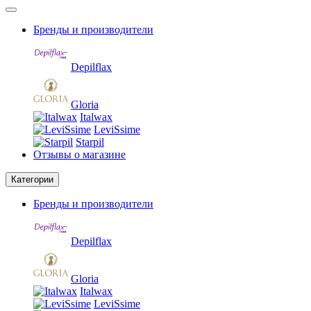
Бренды и производители
Depilflax
Gloria
Italwax
LeviSsime
Starpil
Отзывы о магазине
Категории
Бренды и производители
Depilflax
Gloria
Italwax
LeviSsime