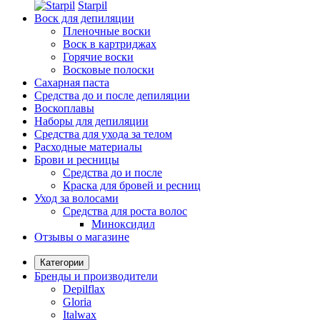
Starpil
Воск для депиляции
Пленочные воски
Воск в картриджах
Горячие воски
Восковые полоски
Сахарная паста
Средства до и после депиляции
Воскоплавы
Наборы для депиляции
Средства для ухода за телом
Расходные материалы
Брови и ресницы
Средства до и после
Краска для бровей и ресниц
Уход за волосами
Средства для роста волос
Миноксидил
Отзывы о магазине
Категории
Бренды и производители
Depilflax
Gloria
Italwax