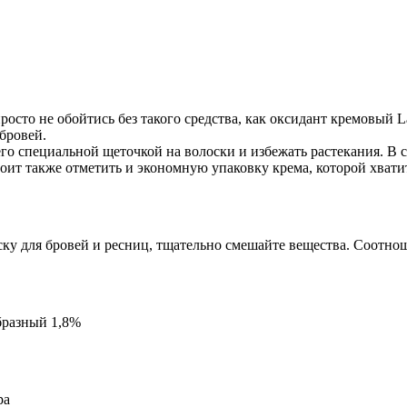
осто не обойтись без такого средства, как оксидант кремовый La
бровей.
его специальной щеточкой на волоски и избежать растекания. В 
оит также отметить и экономную упаковку крема, которой хват
ку для бровей и ресниц, тщательно смешайте вещества. Соотнош
образный 1,8%
ра