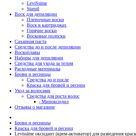
LeviSsime
Starpil
Воск для депиляции
Пленочные воски
Воск в картриджах
Горячие воски
Восковые полоски
Сахарная паста
Средства до и после депиляции
Воскоплавы
Наборы для депиляции
Средства для ухода за телом
Расходные материалы
Брови и ресницы
Средства до и после
Краска для бровей и ресниц
Уход за волосами
Средства для роста волос
- Миноксидил
Отзывы о магазине
Брови и ресницы
Краска для бровей и ресниц
Levissime оксидант (крем-активатор) для разведения крас